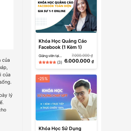
Khóa Học Quảng Cáo
Facebook (1 Kèm 1)
7.000.000
₫
Giảng viên tại
h của
6.000.000
SkillMall
₫
(3)
(Facebook Ads)
háp,
5
Rated
3
out of 5
i của
based on
-25%
customer
sống.
ratings
bày lý
ế.
cho
Khóa Học Sử Dụng