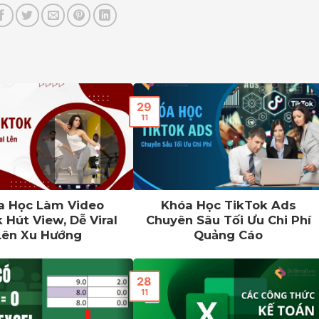
29
11
a Học Làm Video
Khóa Học TikTok Ads
 Hút View, Dễ Viral
Chuyên Sâu Tối Ưu Chi Phí
Lên Xu Hướng
Quảng Cáo
28
11