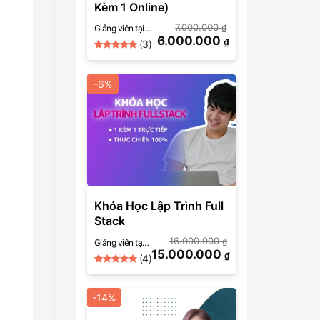
Kèm 1 Online)
7.000.000
₫
Giảng viên tại
6.000.000
SkillMall (Google
₫
(3)
Ads)
5
Rated
3
out of 5
based on
-6%
customer
ratings
Khóa Học Lập Trình Full
Stack
16.000.000
₫
Giảng viên tại
15.000.000
SkillMall (Lập
₫
(4)
trình)
5
Rated
4
out of 5
based on
-14%
customer
ratings