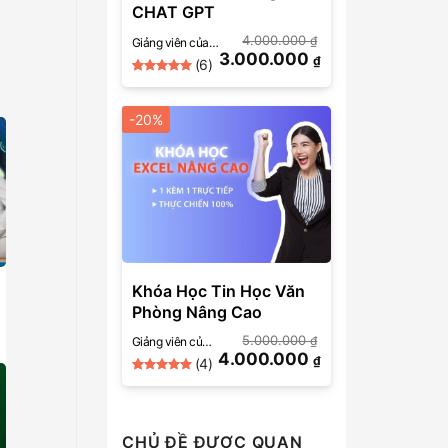
CHAT GPT
4.000.000
₫
Giảng viên của
3.000.000
SkillMall
₫
(6)
5
Rated
6
out of 5
based on
-20%
customer
ratings
Khóa Học Tin Học Văn
Phòng Nâng Cao
5.000.000
₫
Giảng viên của
4.000.000
SkillMall
₫
(4)
5
Rated
4
out of 5
based on
customer
ratings
CHỦ ĐỀ ĐƯỢC QUAN