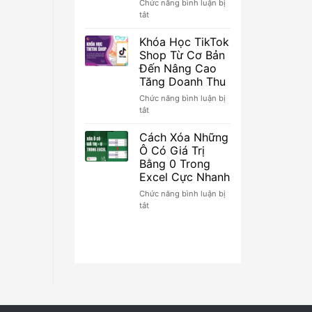
View,
Chức năng bình luận bị
Dễ
ở
tắt
Viral
Khóa
Lên
Học
Khóa Học TikTok
Xu
TikTok
Shop Từ Cơ Bản
Hướng
Ads
Đến Nâng Cao
Chuyên
Tăng Doanh Thu
Sâu
Tối
Chức năng bình luận bị
Ưu
ở
tắt
Chi
Khóa
Phí
Học
Cách Xóa Những
Quảng
TikTok
Ô Có Giá Trị
Cáo
Shop
Bằng 0 Trong
Từ
Excel Cực Nhanh
Cơ
Bản
Chức năng bình luận bị
Đến
ở
tắt
Nâng
Cách
Cao
Xóa
Tăng
Những
Doanh
Ô
Thu
Có
Giá
Trị
Bằng
0