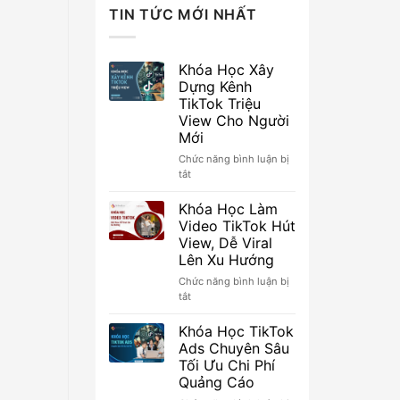
TIN TỨC MỚI NHẤT
Khóa Học Xây
Dựng Kênh
TikTok Triệu
View Cho Người
Mới
Chức năng bình luận bị
ở
tắt
Khóa
Học
Khóa Học Làm
Xây
Video TikTok Hút
Dựng
View, Dễ Viral
Kênh
Lên Xu Hướng
TikTok
Triệu
Chức năng bình luận bị
View
ở
tắt
Cho
Khóa
Người
Học
Khóa Học TikTok
Mới
Làm
Ads Chuyên Sâu
Video
Tối Ưu Chi Phí
TikTok
Quảng Cáo
Hút