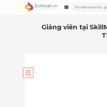
Skip
Search
to
for:
content
Giảng viên tại Skil
T
22
Th3