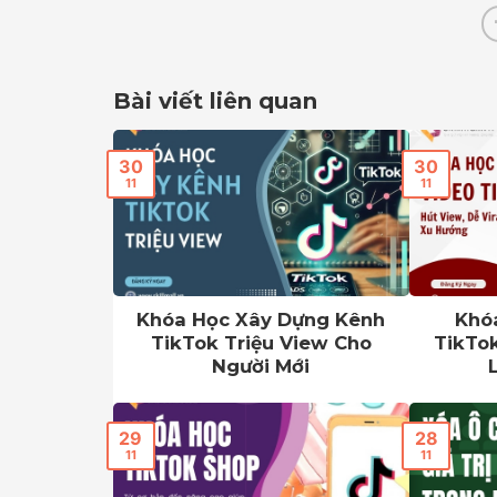
Bài viết liên quan
30
30
11
11
Khóa Học Xây Dựng Kênh
Khó
TikTok Triệu View Cho
TikTok
Người Mới
29
28
11
11