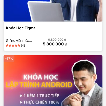
Khóa Học Figma
6.800.000
₫
Giảng viên của
5.800.000
₫
(4)
SkillMall
5
Rated
4
out of 5
based on
-17%
customer
ratings