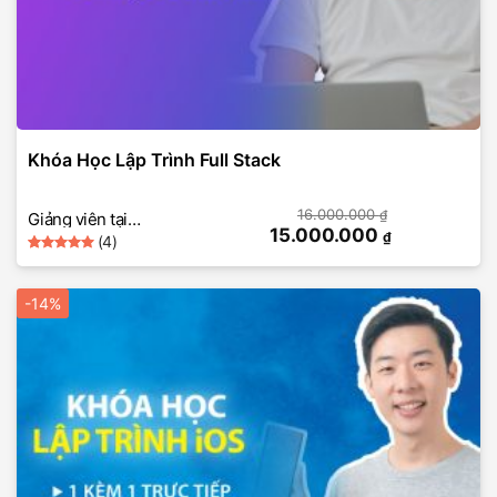
Khóa Học Lập Trình Full Stack
16.000.000
₫
Giảng viên tại
15.000.000
₫
(4)
SkillMall (Lập trình)
5
Rated
4
out of 5
based on
-14%
customer
ratings