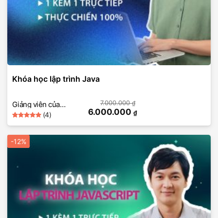
Khóa học lập trình Java
7.000.000
₫
Giảng viên của
6.000.000
₫
(4)
SkillMall
5
Rated
4
out of 5
based on
-12%
customer
ratings