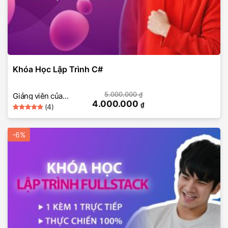
Khóa Học Lập Trình C#
5.000.000
₫
Giảng viên của
4.000.000
₫
(4)
SkillMall
5
Rated
4
out of 5
based on
-6%
customer
ratings