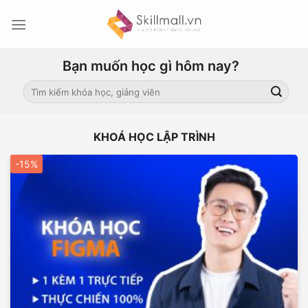
Skip
to
content
Bạn muốn học gì hôm nay?
Search
for:
KHOÁ HỌC LẬP TRÌNH
-15%