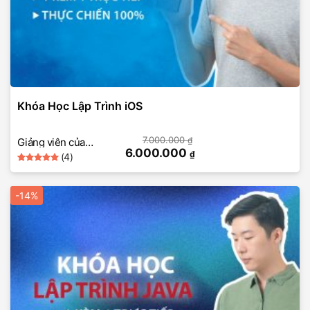
Khóa Học Lập Trình iOS
7.000.000
₫
Giảng viên của
6.000.000
₫
(4)
SkillMall
5
Rated
4
out of 5
based on
-14%
customer
ratings