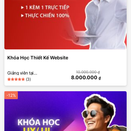
Khóa Học Thiết Kế Website
10.000.000
₫
Giảng viên tại
8.000.000
₫
(3)
SkillMall (Lập trình)
5
Rated
3
out of 5
based on
-12%
customer
ratings