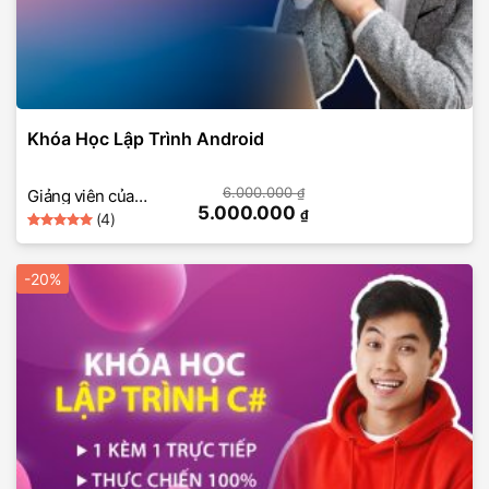
Khóa Học Lập Trình Android
6.000.000
₫
Giảng viên của
5.000.000
₫
(4)
SkillMall
5
Rated
4
out of 5
based on
-20%
customer
ratings