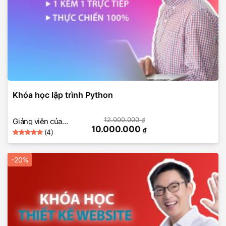
Khóa học lập trình Python
12.000.000
₫
Giảng viên của
10.000.000
₫
(4)
SkillMall
5
Rated
4
out of 5
based on
-20%
customer
ratings