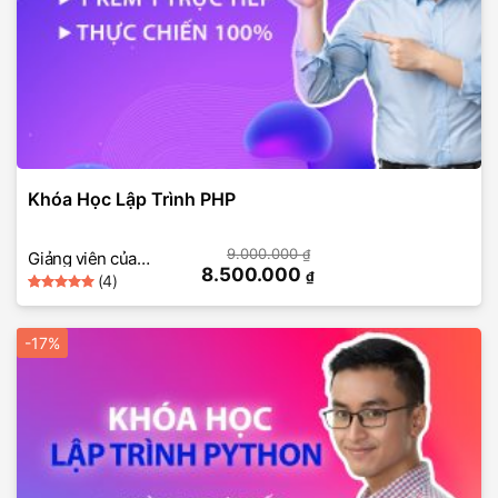
Khóa Học Lập Trình PHP
9.000.000
₫
Giảng viên của
8.500.000
₫
(4)
SkillMall
5
Rated
4
out of 5
based on
-17%
customer
ratings