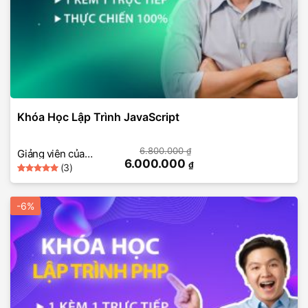
Khóa Học Lập Trình JavaScript
6.800.000
₫
Giảng viên của
6.000.000
₫
(3)
SkillMall
5
Rated
3
out of 5
based on
-6%
customer
ratings