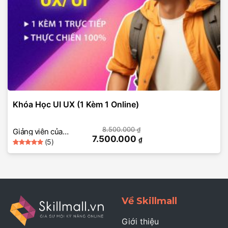
Khóa Học UI UX (1 Kèm 1 Online)
8.500.000
₫
Giảng viên của
7.500.000
₫
(5)
SkillMall
5
Rated
5
out of 5
based on
customer
ratings
Về Skillmall
Giới thiệu