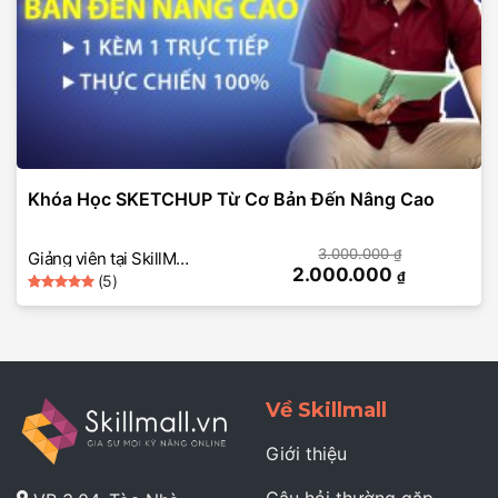
Khóa Học SKETCHUP Từ Cơ Bản Đến Nâng Cao
3.000.000
₫
Giảng viên tại SkillMall
2.000.000
₫
(5)
(SKETCHUP)
5
Rated
5
out of 5
based on
customer
ratings
Về Skillmall
Giới thiệu