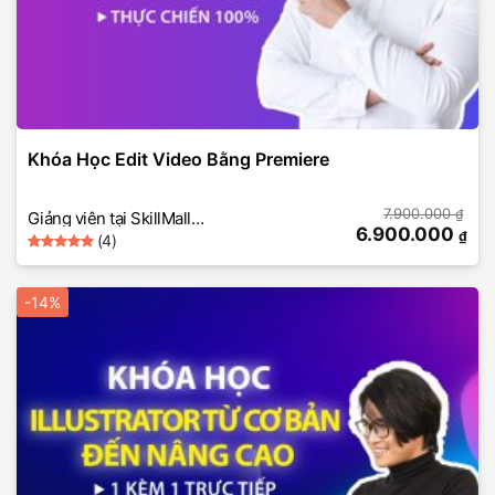
Khóa Học Edit Video Bằng Premiere
7.900.000
₫
Giảng viên tại SkillMall
6.900.000
₫
(4)
(thiết kế đồ hoạ
5
Rated
4
photoshop)
out of 5
based on
-14%
customer
ratings