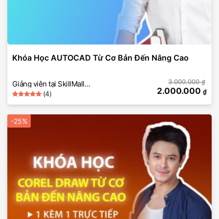
Khóa Học AUTOCAD Từ Cơ Bản Đến Nâng Cao
3.000.000
₫
Giảng viên tại SkillMall
2.000.000
₫
(4)
(AUTOCAD 2D từ cơ bản
5
Rated
4
đến nâng cao)
out of 5
based on
-25%
customer
ratings