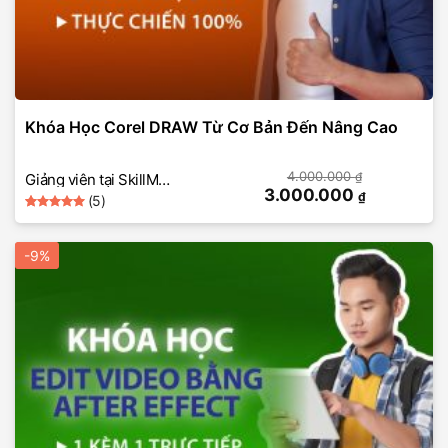
Khóa Học Corel DRAW Từ Cơ Bản Đến Nâng Cao
4.000.000
₫
Giảng viên tại SkillMall
3.000.000
₫
(5)
(CorelDRAW)
5
Rated
5
out of 5
based on
-9%
customer
ratings