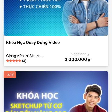
Khóa Học Quay Dựng Video
4.000.000
₫
Giảng viên tại SkillMall
3.000.000
₫
(4)
(dựng video)
5
Rated
4
out of 5
based on
-33%
customer
ratings