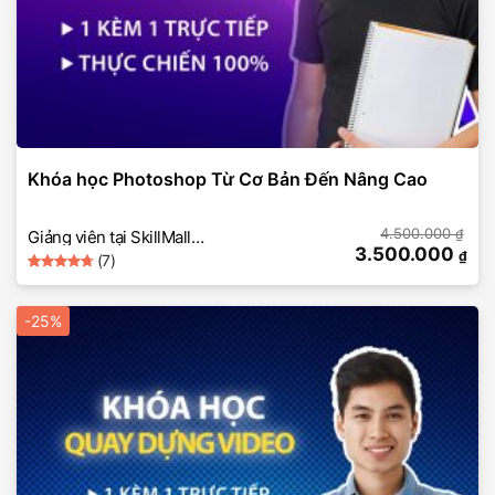
Khóa học Photoshop Từ Cơ Bản Đến Nâng Cao
4.500.000
₫
Giảng viên tại SkillMall
3.500.000
₫
(7)
(thiết kế đồ hoạ
Rated
7
photoshop)
4.7142857142857
out of 5
-25%
based on
customer
ratings