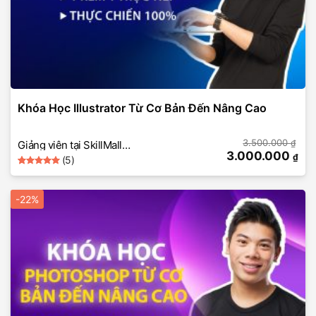
Khóa Học Illustrator Từ Cơ Bản Đến Nâng Cao
3.500.000
₫
Giảng viên tại SkillMall
3.000.000
₫
(5)
(Học Illustrator từ căn bản
5
Rated
5
đến nâng cao)
out of 5
based on
-22%
customer
ratings