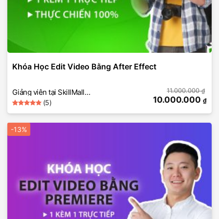
Khóa Học Edit Video Bằng After Effect
11.000.000
₫
Giảng viên tại SkillMall
10.000.000
₫
(5)
(thiết kế đồ hoạ
5
Rated
5
photoshop)
out of 5
based on
-13%
customer
ratings