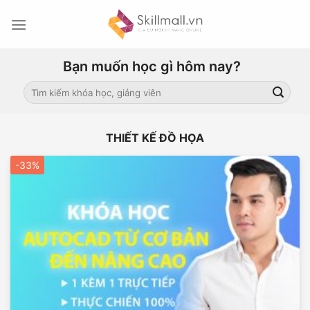
Skip
to
content
Bạn muốn học gì hôm nay?
Search
for:
THIẾT KẾ ĐỒ HỌA
-33%