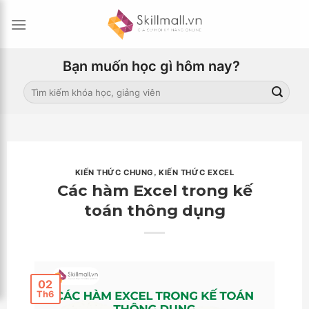
Skip
to
content
Bạn muốn học gì hôm nay?
Search
for:
KIẾN THỨC CHUNG
,
KIẾN THỨC EXCEL
Các hàm Excel trong kế
toán thông dụng
02
Th6