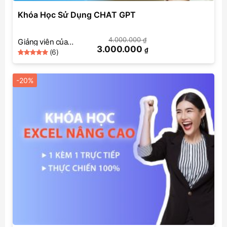
Khóa Học Sử Dụng CHAT GPT
4.000.000
₫
Giảng viên của
3.000.000
₫
(6)
SkillMall
5
Rated
6
out of 5
based on
-20%
customer
ratings