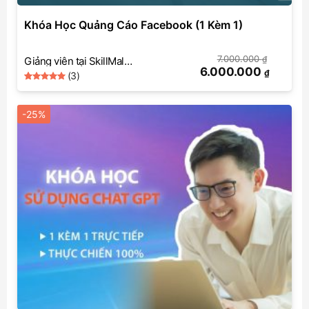
Khóa Học Quảng Cáo Facebook (1 Kèm 1)
7.000.000
₫
Giảng viên tại SkillMall
6.000.000
₫
(3)
(Facebook Ads)
5
Rated
3
out of 5
based on
-25%
customer
ratings