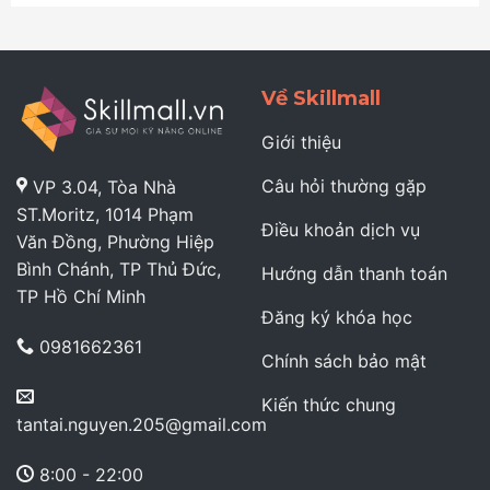
Có
Cao
Giá
Tăng
Trị
Doanh
Bằng
Thu
0
Về Skillmall
Trong
Excel
Cực
Giới thiệu
Nhanh
Câu hỏi thường gặp
VP 3.04, Tòa Nhà
ST.Moritz, 1014 Phạm
Điều khoản dịch vụ
Văn Đồng, Phường Hiệp
Bình Chánh, TP Thủ Đức,
Hướng dẫn thanh toán
TP Hồ Chí Minh
Đăng ký khóa học
0981662361
Chính sách bảo mật
Kiến thức chung
tantai.nguyen.205@gmail.com
8:00 - 22:00