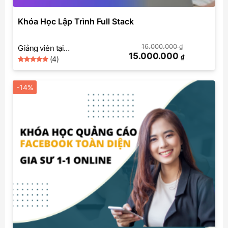
Khóa Học Lập Trình Full Stack
16.000.000
₫
Giảng viên tại
15.000.000
₫
(4)
SkillMall (Lập trình)
5
Rated
4
out of 5
based on
-14%
customer
ratings