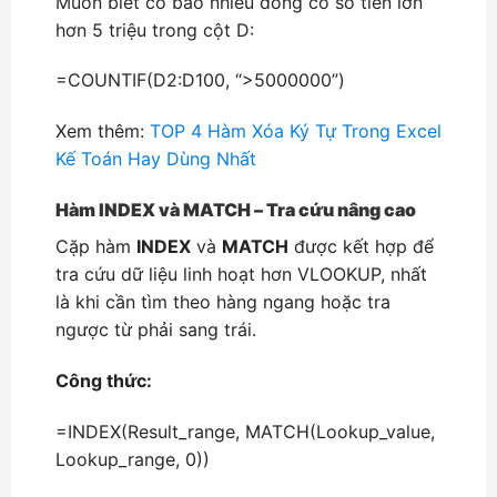
Muốn biết có bao nhiêu dòng có số tiền lớn
hơn 5 triệu trong cột D:
=COUNTIF(D2:D100, “>5000000”)
Xem thêm:
TOP 4 Hàm Xóa Ký Tự Trong Excel
Kế Toán Hay Dùng Nhất
Hàm INDEX và MATCH – Tra cứu nâng cao
Cặp hàm
INDEX
và
MATCH
được kết hợp để
tra cứu dữ liệu linh hoạt hơn VLOOKUP, nhất
là khi cần tìm theo hàng ngang hoặc tra
ngược từ phải sang trái.
Công thức:
=INDEX(Result_range, MATCH(Lookup_value,
Lookup_range, 0))