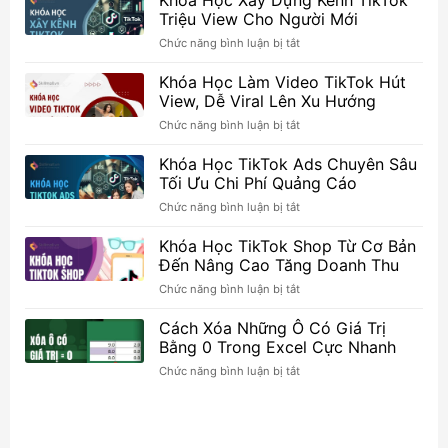
Khóa Học Xây Dựng Kênh TikTok
Triệu View Cho Người Mới
ở
Chức năng bình luận bị tắt
Khóa
Học
Khóa Học Làm Video TikTok Hút
Xây
View, Dễ Viral Lên Xu Hướng
Dựng
ở
Chức năng bình luận bị tắt
Kênh
Khóa
TikTok
Học
Khóa Học TikTok Ads Chuyên Sâu
Triệu
Làm
View
Tối Ưu Chi Phí Quảng Cáo
Video
Cho
ở
Chức năng bình luận bị tắt
TikTok
Người
Khóa
Hút
Mới
Học
Khóa Học TikTok Shop Từ Cơ Bản
View,
TikTok
Dễ
Đến Nâng Cao Tăng Doanh Thu
Ads
Viral
ở
Chức năng bình luận bị tắt
Chuyên
Lên
Khóa
Sâu
Xu
Học
Cách Xóa Những Ô Có Giá Trị
Tối
Hướng
TikTok
Ưu
Bằng 0 Trong Excel Cực Nhanh
Shop
Chi
ở
Chức năng bình luận bị tắt
Từ
Phí
Cách
Cơ
Quảng
Xóa
Bản
Cáo
Những
Đến
Ô
Nâng