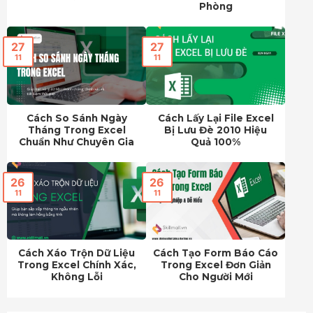
Phòng
27
27
11
11
Cách So Sánh Ngày
Cách Lấy Lại File Excel
Tháng Trong Excel
Bị Lưu Đè 2010 Hiệu
Chuẩn Như Chuyên Gia
Quả 100%
26
26
11
11
Cách Xáo Trộn Dữ Liệu
Cách Tạo Form Báo Cáo
Trong Excel Chính Xác,
Trong Excel Đơn Giản
Không Lỗi
Cho Người Mới