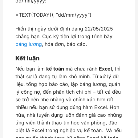
dd/mm/yyyy:
=TEXT(TODAY(), “dd/mm/yyyy”)
Hiển thị ngày dưới định dạng 22/05/2025
chẳng hạn. Cực kỳ tiện lợi trong trình bày
bảng lương
, hóa đơn, báo cáo.
Kết luận
Nếu bạn làm
kế toán
mà chưa rành
Excel
, thì
thật sự là đang tự làm khó mình. Từ xử lý dữ
liệu, tổng hợp báo cáo, lập bảng lương, quản
lý công nợ, đến phân tích chi phí – tất cả đều
sẽ trở nên nhẹ nhàng và chính xác hơn rất
nhiều nếu bạn sử dụng đúng hàm Excel. Hơn
nữa, nhà tuyển dụng luôn đánh giá cao những
ứng viên thành thạo tin học văn phòng, đặc
biệt là Excel trong nghiệp vụ kế toán. Và nếu
bạn muốn thành thạo kỹ năng Excel kế toán,