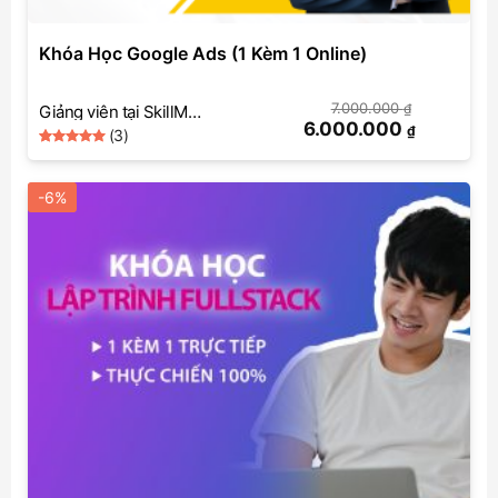
Khóa Học Google Ads (1 Kèm 1 Online)
7.000.000
₫
Giảng viên tại SkillMall
6.000.000
₫
(3)
(Google Ads)
5
Rated
3
out of 5
based on
-6%
customer
ratings